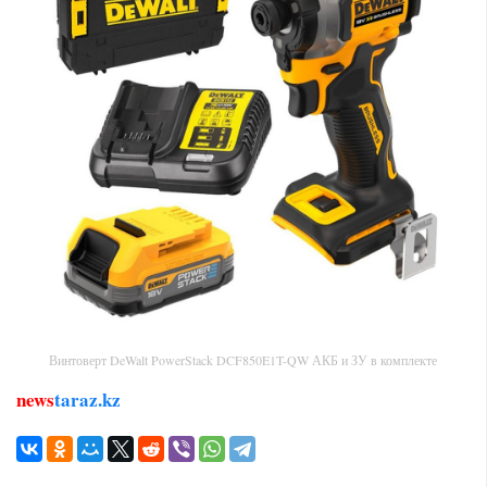
Винтоверт DeWalt PowerStack DCF850E1T-QW АКБ и ЗУ в комплекте
news
taraz.kz