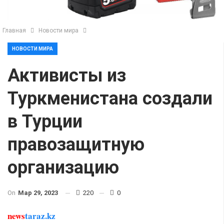
Главная
Новости мира
НОВОСТИ МИРА
Активисты из
Туркменистана создали
в Турции
правозащитную
организацию
On
Мар 29, 2023
220
0
news
taraz.kz