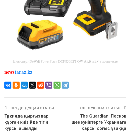
Винтоверт DeWalt PowerStack DCF850E1T-QW АКБ и ЗУ в комплекте
news
taraz.kz
ПРЕДЫДУЩАЯ СТАТЬЯ
СЛЕДУЮЩАЯ СТАТЬЯ
Түркияда қырғыздар
The Guardian: Песков
құрған киіз үйде тігін
шенеуніктерге Украинаға
курсы ашылды
қарсы соғыс ұзаққа