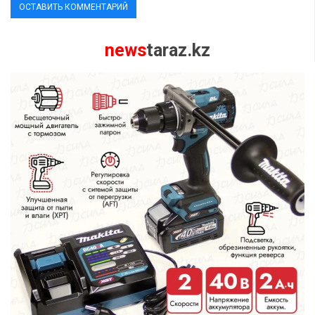
news
taraz.kz