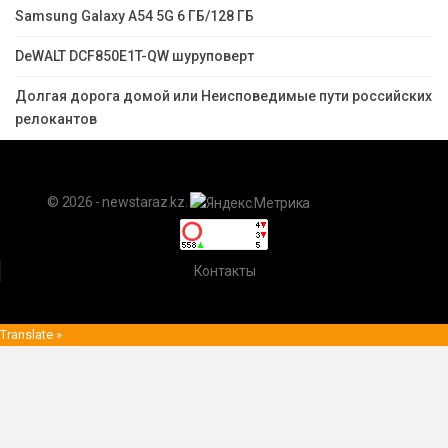
Samsung Galaxy A54 5G 6 ГБ/128 ГБ
DeWALT DCF850E1T-QW шуруповерт
Долгая дорога домой или Неисповедимые пути российских
релокантов
© 2026 - newstaraz.kz.
Контакты
Translate »