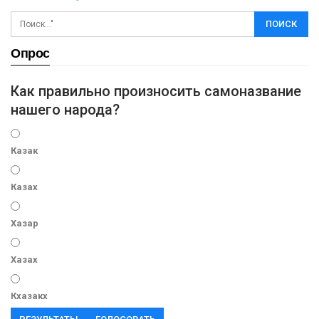
Опрос
Как правильно произносить самоназвание
нашего народа?
Казак
Казах
Хазар
Хазах
Кхазакх