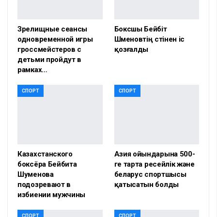
Зрелищные сеансы
Боксшы Бейбіт
одновременной игры
Шүменовтің үстінен іс
гроссмейстеров с
қозғалды
детьми пройдут в
рамках…
СПОРТ
СПОРТ
Казахстанского
Азия ойындарына 500-
боксёра Бейбита
ге тарта ресейлік және
Шуменова
беларус спортшысы
подозревают в
қатысатын болды
избиении мужчины
СПОРТ
СПОРТ