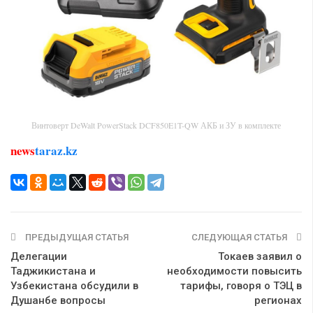
Винтоверт DeWalt PowerStack DCF850E1T-QW АКБ и ЗУ в комплекте
news
taraz.kz
ПРЕДЫДУЩАЯ СТАТЬЯ
СЛЕДУЮЩАЯ СТАТЬЯ
Делегации
Токаев заявил о
Таджикистана и
необходимости повысить
Узбекистана обсудили в
тарифы, говоря о ТЭЦ в
Душанбе вопросы
регионах