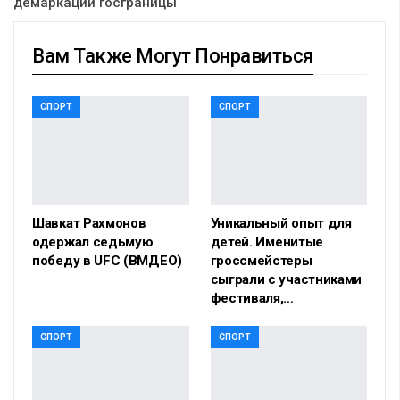
демаркации госграницы
Вам Также Могут Понравиться
СПОРТ
СПОРТ
Шавкат Рахмонов
Уникальный опыт для
одержал седьмую
детей. Именитые
победу в UFC (ВМДЕО)
гроссмейстеры
сыграли с участниками
фестиваля,…
СПОРТ
СПОРТ