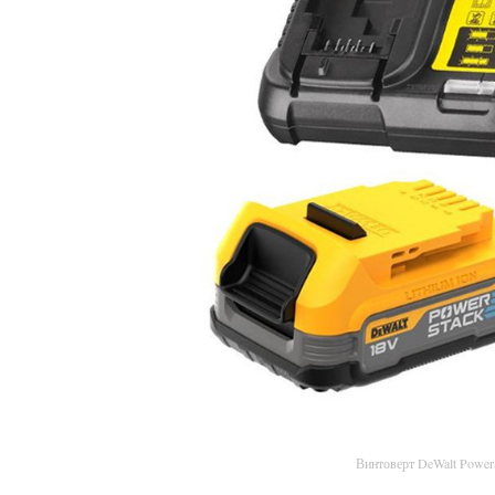
Винтоверт DeWalt Powe