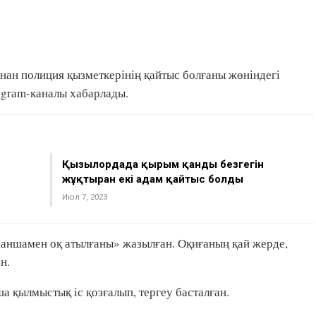
ынан полиция қызметкерінің қайтыс болғаны жөніндегі
egrаm-каналы хабарлады.
Қызылордада қырым қанды безгегін
жұқтырған екі адам қайтыс болды
Июл 7, 2023
апаншамен оқ атылғаны» жазылған. Оқиғаның қай жерде,
н.
 қылмыстық іс қозғалып, тергеу басталған.