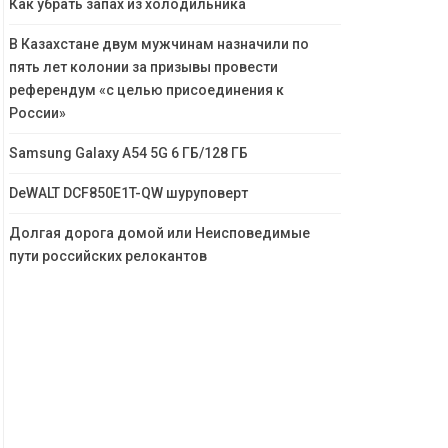
Как убрать запах из холодильника
В Казахстане двум мужчинам назначили по
пять лет колонии за призывы провести
референдум «с целью присоединения к
России»
Samsung Galaxy A54 5G 6 ГБ/128 ГБ
DeWALT DCF850E1T-QW шуруповерт
Долгая дорога домой или Неисповедимые
пути российских релокантов