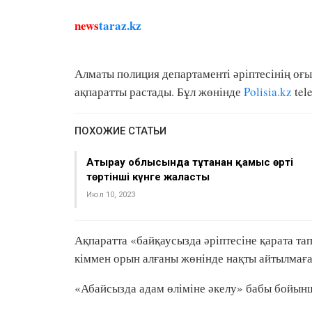
news
taraz.kz
Алматы полиция департаменті әріптесінің оғ
ақпаратты растады. Бұл жөнінде
Polisia.kz
tel
ПОХОЖИЕ СТАТЬИ
Атырау облысында тұтанған қамыс өрті
төртінші күнге жалғасты
Июл 10, 2023
Ақпаратта «байқаусызда әріптесіне қарата т
кіммен орын алғаны жөнінде нақты айтылмаға
«Абайсызда адам өліміне әкелу» бабы бойынша