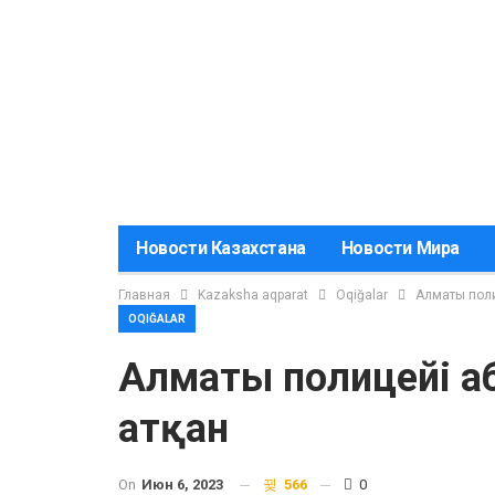
Новости Казахстана
Новости Мира
Главная
Kazaksha aqparat
Oqiğalar
Алматы поли
OQIĞALAR
Алматы полицейі аб
атқан
On
Июн 6, 2023
566
0