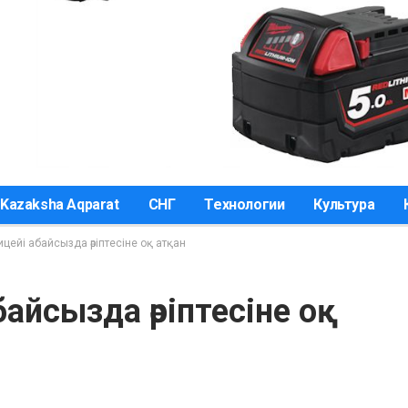
Kazaksha Aqparat
СНГ
Технологии
Культура
цейі абайсызда әріптесіне оқ атқан
айсызда әріптесіне оқ