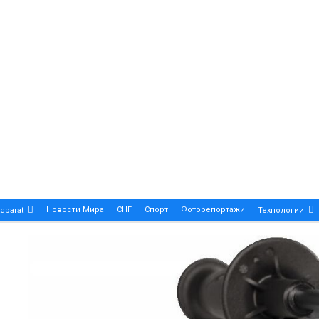
Новости Мира
СНГ
Спорт
Фоторепортажи
qparat
Технологии
Patek Philippe Calatrava DATE – A True Symbol Of Eleg
 Новости Казахстана