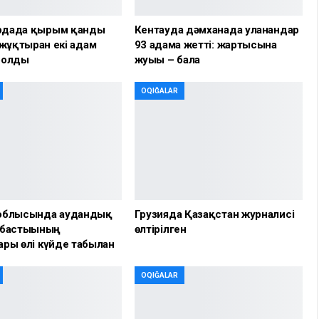
дада қырым қанды
Кентауда дәмханада уланғандар
 жұқтырған екі адам
93 адамға жетті: жартысына
болды
жуығы – бала
OQIĞALAR
облысында аудандық
Грузияда Қазақстан журналисі
 бастығының
өлтірілген
ры өлі күйде табылған
OQIĞALAR