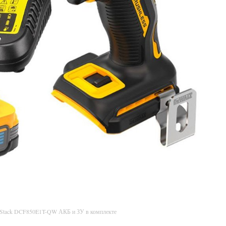
rStack DCF850E1T-QW АКБ и ЗУ в комплекте