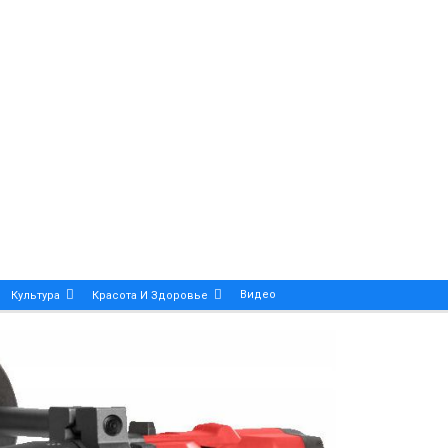
Видео
Культура
Красота И Здоровье
Калейдоскоп
ance And Precision