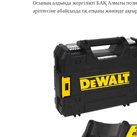
Осының алдында жергілікті БАҚ Алматы поли
әріптесіне абайсызда оқ атқаны жөнінде ақпар