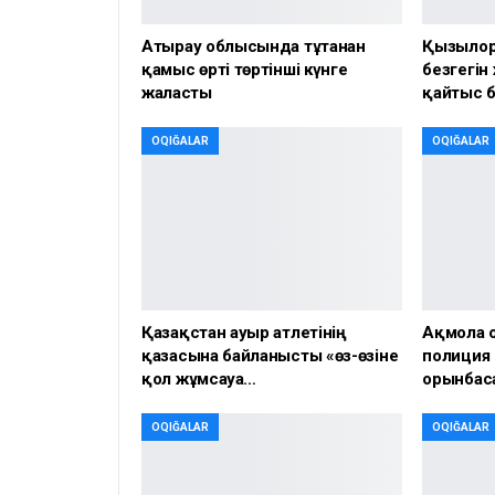
Атырау облысында тұтанған
Қызылор
қамыс өрті төртінші күнге
безгегін
жалғасты
қайтыс 
OQIĞALAR
OQIĞALAR
Қазақстан ауыр атлетінің
Ақмола 
қазасына байланысты «өз-өзіне
полиция
қол жұмсауға…
орынбаса
OQIĞALAR
OQIĞALAR