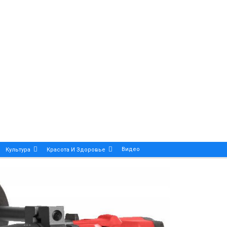
Видео
Культура
Красота И Здоровье
Калейдоскоп
ance And Precision