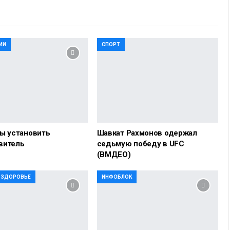
ИИ
СПОРТ
ы установить
Шавкат Рахмонов одержал
витель
седьмую победу в UFC
(ВМДЕО)
И ЗДОРОВЬЕ
ИНФОБЛОК