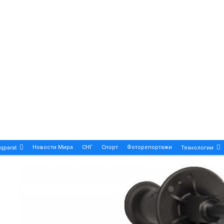
Новости Мира
СНГ
Спорт
Фоторепортажи
qparat
Технологии
Patek Philippe Calatrava DATE – A True Symbol Of Eleg
 Новости Казахстана