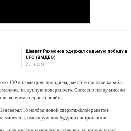
Шавкат Рахмонов одержал седьмую победу в
UFC (ВМДЕО)
Дек 8, 2024
коло 130 километров, пройдя над местом посадки корабля
емлились на лунную поверхность. Согласно плану миссии
ие во время первого полёта.
Канаверал 16 ноября новой сверхтяжёлой ракетой-
два манекена, имитирующих будущих астронавтов.
ю. Если миссия завершится успешно, во второй полёт