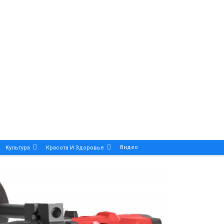
Видео
Культура
Красота И Здоровье
Калейдоскоп
ance And Precision