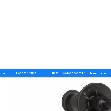
Новости Мира
СНГ
Спорт
Фоторепортажи
qparat
Технологии
Patek Philippe Calatrava DATE – A True Symbol Of Eleg
 Новости Казахстана