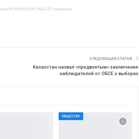
rStack DCF850E1T-QW АКБ и ЗУ в комплекте
СЛЕДУЮЩАЯ СТАТЬЯ
Казахстан назвал «предвзятым» заключение
наблюдателей от ОБСЕ о выборах
ОБЩЕСТВО