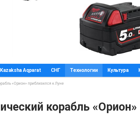
Kazaksha Aqparat
СНГ
Технологии
Культура
рабль «Орион» приблизился к Луне
ический корабль «Орион»