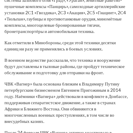
системы залпового огня «Град», «Ураган», зенитные ракетно-
пушечные комплексы «Панцирь», самоходные артиллерийские
установки 2С1 «Гвоздика», 2С3 «Акация», 2С5 «Гиацинт», 2С4
«Тюльпан», гаубицы и противотанковые орудия, миномётные
комплексы, многоцелевые бронированные тягачи,
бронетранспортёры и автомобильная техника.
Как отметили в Минобороны, среди этой техники десятки
единиц ни разу не применялись в боевых условиях.
В военном ведомстве рассказали, что техника и вооружение
будут доставлены в тыловые районы, где пройдут техническое
обслуживание и подготовку для отправки на фронт.
ЧВК «Вагнер» была основана близким к Владимиру Путину
петербургским бизнесменом Евгением Пригожиным в 2014
году. Наёмники «Вагнера» действовали в конфликте в Донбассе,
поддерживая сепаратистское движение, а также в странах
Африки и Ближнего Востока. Они обвиняются в
многочисленных военных преступлениях, в том числе во
внесудебных казнях.
После 24 февраля ЧВК «Вагнер» активно участвовала в