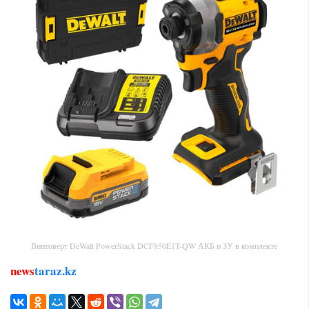
Винтоверт DeWalt PowerStack DCF850E1T-QW АКБ и ЗУ в комплекте
news
taraz.kz