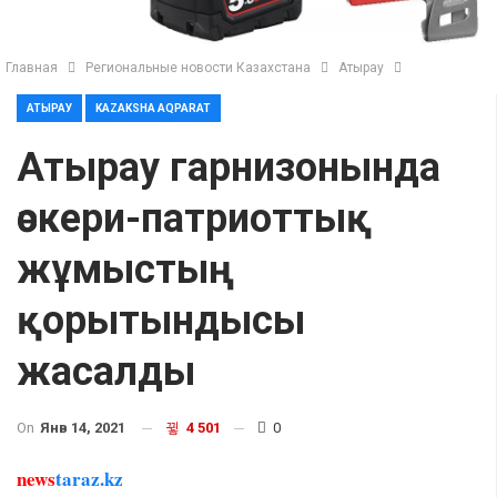
Главная
Региональные новости Казахстана
Атырау
АТЫРАУ
KAZAKSHA AQPARAT
Атырау гарнизонында
әскери-патриоттық
жұмыстың
қорытындысы
жасалды
On
Янв 14, 2021
4 501
0
news
taraz.kz