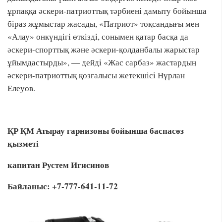
ұрпаққа әскери-патриоттық тәрбиені дамыту бойынша
біраз жұмыстар жасады, «Патриот» тоқсандығы мен
«Алау» онкүндігі өткізді, сонымен қатар басқа да
әскери-спорттық және әскери-қолданбалы жарыстар
ұйымдастырды», — дейді «Жас сарбаз» жастардың
әскери-патриоттық қозғалысы жетекшісі Нұрлан
Елеуов.
ҚР ҚМ Атырау гарнизоны бойынша баспасөз
қызметі
капитан Рустем Игисинов
Байланыс
: +7-777-641-11-72