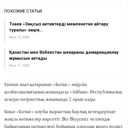
ПОХОЖИЕ СТАТЬИ
Тоқаев «Заңсыз активтерді мемлекетке қайтару
туралы» заңға…
Июл 13, 2023
Қазақстан мен Өзбекстан шекараны демаркациялау
жұмысын аяқтады
Июл 11, 2023
Екінші жыл қатарынан «Батыс» өңірлік
қолбасшылығының командасы «Айбын» Республикалық
әскери-патриоттық жиынында 2 орын алды.
Биыл «Батыс» клубы жарыстың барлық кезеңдерінде
жақсы нәтижелер көрсетті. Biz Birgemiz челлендж
байқауының нәтижелері бойынша олардың видео ролигі