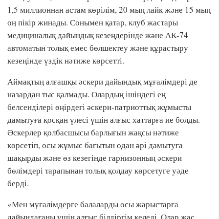
1,5 миллионнан астам көрілім, 20 мың лайк және 15 мың
оң пікір жинады. Сонымен қатар, клуб жастары
медициналық дайындық кезеңдерінде және АК-74
автоматын толық емес бөлшектеу және құрастыру
кезеңінде үздік нәтиже көрсетті.
Аймақтың алғашқы әскери дайындық мұғалімдері де
назардан тыс қалмады. Олардың ішіндегі ең
белсенділері өңірдегі әскери-патриоттық жұмысты
дамытуға қосқан үлесі үшін алғыс хаттарға ие болды.
Әскерлер қолбасшысы барлығын жақсы нәтиже
көрсетіп, осы жұмыс бағытын одан әрі дамытуға
шақырды және өз кезегінде гарнизонның әскери
бөлімдері тарапынан толық қолдау көрсетуге уәде
берді.
«Мен мұғалімдерге балаларды осы жарыстарға
дайындағаны үшін алғыс білдіргім келеді. Олар жас