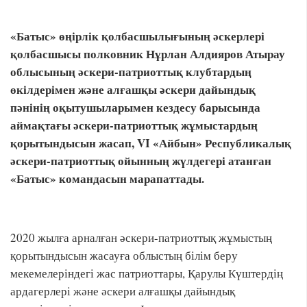
«Батыс» өңірлік қолбасшылығының әскерлері
қолбасшысы полковник Нұрлан Алдияров Атырау
облысының әскери-патриоттық клубтардың
өкілдерімен және алғашқы әскери дайындық
пәнінің оқытушыларымен кездесу барысында
аймақтағы әскери-патриоттық жұмыстардың
қорытындысын жасап, VI «Айбын» Республикалық
әскери-патриоттық ойынның жүлдегері атанған
«Батыс» командасын марапаттады.
2020 жылға арналған әскери-патриоттық жұмыстың
қорытындысын жасауға облыстың білім беру
мекемелеріндегі жас патриоттары, Қарулы Күштердің
ардагерлері және әскери алғашқы дайындық