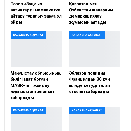
Тоқаев «Заңсыз
Қазақстан мен
активтерді мемлекетке
Өзбекстан шекараны
қайтару туралы» заңға қол
демаркациялау
қойды
жұмысын аяқтады
KAZAKSHA AQPARAT
KAZAKSHA AQPARAT
Маңғыстау облысының
Әблязов полиция
билігі апат болған
Франциядан 30 күн
МАЭК-тегі жөндеу
ішінде кетуді талап
жұмысы аяқталғанын
еткенін хабарлады
хабарлады
KAZAKSHA AQPARAT
KAZAKSHA AQPARAT