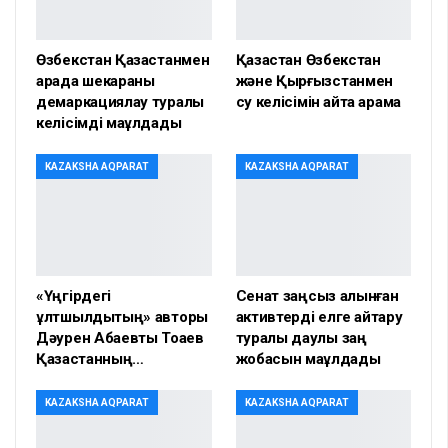
Өзбекстан Қазақстанмен
Қазақстан Өзбекстан
арада шекараны
және Қырғызстанмен
демаркациялау туралы
су келісімін қайта қарамақ
келісімді мақұлдады
KAZAKSHA AQPARAT
KAZAKSHA AQPARAT
«Үңгірдегі
Сенат заңсыз алынған
ұлтшылдықтың» авторы
активтерді елге қайтару
Дәурен Абаевты Тоқаев
туралы даулы заң
Қазақстанның…
жобасын мақұлдады
KAZAKSHA AQPARAT
KAZAKSHA AQPARAT