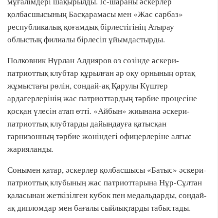
мұғалімдері шақырылды. Іс-шараны әскерлер
қолбасшысының Басқарамасы мен «Жас сарбаз»
республикалық қоғамдық бірлестігінің Атырау
облыстық филиалы бірлесіп ұйымдастырды.
Полковник Нұрлан Алдияров өз сөзінде әскери-
патриоттық клубтар құрылған әр оқу орнының ортақ
жұмыстағы рөлін, сондай-ақ Қарулы Күштер
ардагерлерінің жас патриоттардың тәрбие процесіне
қосқан үлесін атап өтті. «Айбын» жиынана әскери-
патриоттық клубтарды дайындауға қатысқан
гарнизонның тәрбие жөніндегі офицерлеріне алғыс
жарияланды.
Сонымен қатар, әскерлер қолбасшысы «Батыс» әскери-
патриоттық клубының жас патриоттарына Нұр-Сұлтан
қаласынан жеткізілген кубок пен медальдарды, сондай-
ақ дипломдар мен бағалы сыйлықтарды табыстады.