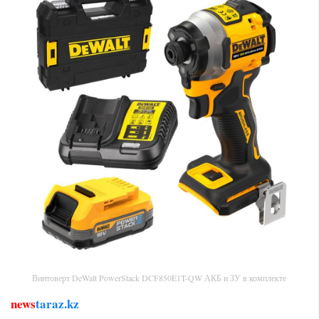
Винтоверт DeWalt PowerStack DCF850E1T-QW АКБ и ЗУ в комплекте
news
taraz.kz