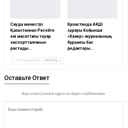
Сауда министрі
Қазақстанда АҚШ
Қазақстаннан Ресейге
сұрауы бойынша
екі мақсаттағы тауар
«Хакер» журналының
экспортталғанын
бұрынғы бас
растады…
редакторы…
ПРЕДЫДУЩИЙ
ВПЕРЕД
Оставьте Ответ
Ваш электронный адрес не будет опубликован.