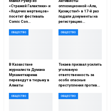
Майкл Рукер из
Активисты
«Стражей Галактики» и
оппозиционной «Алға,
«Ходячих мертвецов»
Қазақстан!» в 17-й раз
посетит фестиваль
подали документы на
Comic Con…
регистрацию…
ОБЩЕСТВО
ОБЩЕСТВО
В Казахстане
Токаев призвал усилить
журналиста Думана
уголовную
Мухаметкарима
ответственность за
переведут в тюрьму в
особо опасные
Алматы
преступления против…
ОБЩЕСТВО
ОБЩЕСТВО