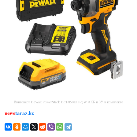
Винтоверт DeWalt PowerStack DCF850E1T-QW АКБ и ЗУ в комплекте
news
taraz.kz