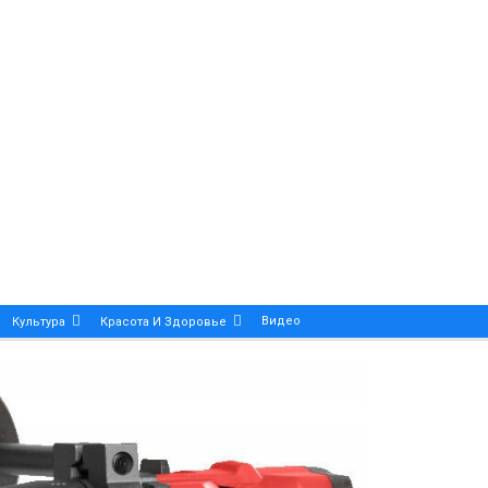
Видео
Культура
Красота И Здоровье
Калейдоскоп
ance And Precision