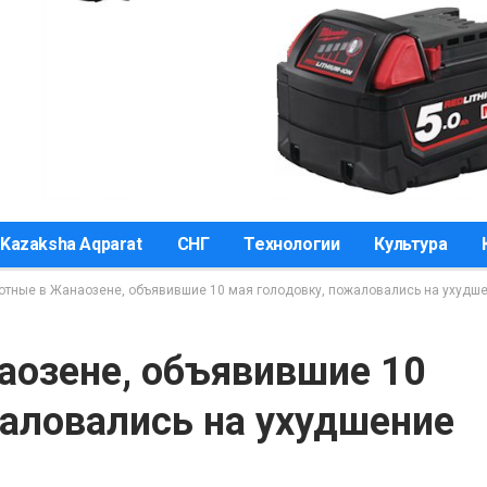
Kazaksha Aqparat
СНГ
Технологии
Культура
отные в Жанаозене, объявившие 10 мая голодовку, пожаловались на ухудш
аозене, объявившие 10
жаловались на ухудшение