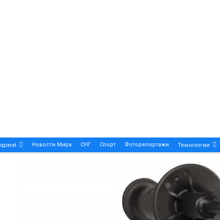
Новости Мира
СНГ
Спорт
Фоторепортажи
qparat
Технологии
Patek Philippe Calatrava DATE – A True Symbol Of Eleg
 Новости Казахстана