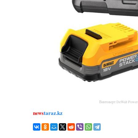
Винтоверт DeWalt Powe
news
taraz.kz