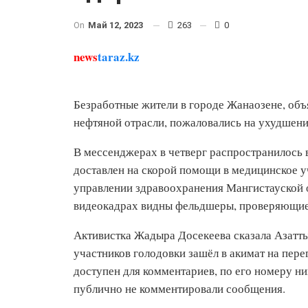
On
Май 12, 2023
263
0
news
taraz.kz
Безработные жители в городе Жанаозене, объ
нефтяной отрасли, пожаловались на ухудшени
В мессенджерах в четверг распространилось 
доставлен на скорой помощи в медицинское у
управлении здравоохранения Мангистауской о
видеокадрах видны фельдшеры, проверяющие 
Активистка Жадыра Досекеева сказала Азаттык
участников голодовки зашёл в акимат на пер
доступен для комментариев, по его номеру ни
публично не комментировали сообщения.