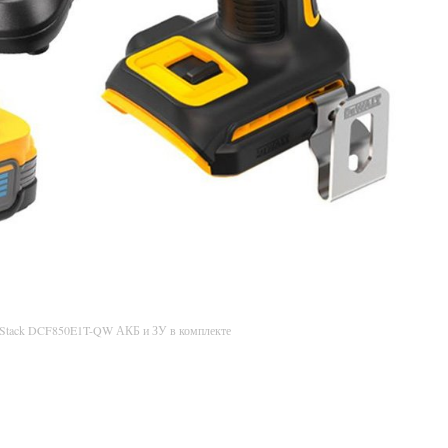
rStack DCF850E1T-QW АКБ и ЗУ в комплекте