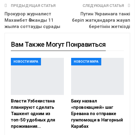
ПРЕДЫДУЩАЯ СТАТЬЯ
СЛЕДУЮЩАЯ СТАТЬЯ
Прокурор журналист
Путин Украинаға танкі
Махамбет Әбжанды 11
беріп жатқандарға жауап
жылға соттауды сұрады
беретінін жеткізді
Вам Также Могут Понравиться
НОВОСТИ МИРА
НОВОСТИ МИРА
Власти Узбекистана
Баку назвал
планируют сделать
«провокацией» шаг
Ташкент одним из
Еревана по отправке
топ-50 удобных для
гумпомощи в Нагорный
проживания…
Карабах