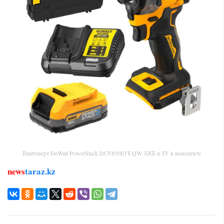
Винтоверт DeWalt PowerStack DCF850E1T-QW АКБ и ЗУ в комплекте
news
taraz.kz