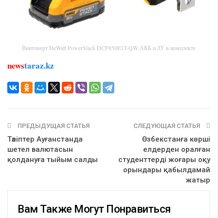
Винтоверт DeWalt PowerStack DCF850E1T-QW АКБ и ЗУ в комплекте
news
taraz.kz
ПРЕДЫДУЩАЯ СТАТЬЯ
СЛЕДУЮЩАЯ СТАТЬЯ
Тәліптер Ауғанстанда
Өзбекстанға көрші
шетел валютасын
елдерден оралған
қолдануға тыйым салды
студенттерді жоғары оқу
орындары қабылдамай
жатыр
Вам Также Могут Понравиться