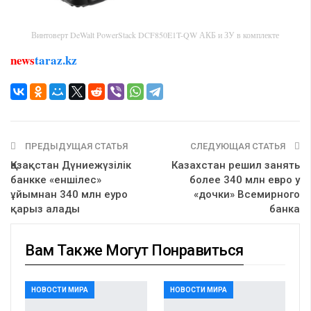
Винтоверт DeWalt PowerStack DCF850E1T-QW АКБ и ЗУ в комплекте
news
taraz.kz
ПРЕДЫДУЩАЯ СТАТЬЯ
СЛЕДУЮЩАЯ СТАТЬЯ
Қазақстан Дүниежүзілік
Казахстан решил занять
банкке «еншілес»
более 340 млн евро у
ұйымнан 340 млн еуро
«дочки» Всемирного
қарыз алады
банка
Вам Также Могут Понравиться
НОВОСТИ МИРА
НОВОСТИ МИРА