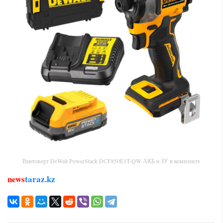
Винтоверт DeWalt PowerStack DCF850E1T-QW АКБ и ЗУ в комплекте
news
taraz.kz