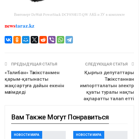
Винтоверт DeWalt PowerStack DCF850E1T-QW АКБ и ЗУ в комплекте
news
taraz.kz
ПРЕДЫДУЩАЯ СТАТЬЯ
СЛЕДУЮЩАЯ СТАТЬЯ
«Талибан» Тәжікстанмен
Қырғыз депутаттары
қарым-қатынасты
Тәжікстаннан
жақсартуға дайын екенін
импортталатын электр
мәлімдеді
қуаты туралы нақты
ақпаратты талап етті
Вам Также Могут Понравиться
НОВОСТИ МИРА
НОВОСТИ МИРА