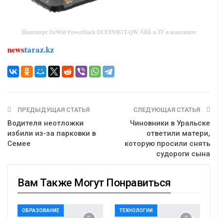
Винтоверт DeWalt PowerStack DCF850E1T-QW АКБ и ЗУ в комплекте
news
taraz.kz
ПРЕДЫДУЩАЯ СТАТЬЯ
СЛЕДУЮЩАЯ СТАТЬЯ
Водителя неотложки
Чиновники в Уральске
избили из-за парковки в
ответили матери,
Семее
которую просили снять
судороги сына
Вам Также Могут Понравиться
ОБРАЗОВАНИЕ
ТЕХНОЛОГИИ