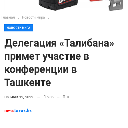
Главная
Новости мира
НОВОСТИ МИРА
Делегация «Талибана»
примет участие в
конференции в
Ташкенте
On
Июл 12, 2022
286
0
news
taraz.kz