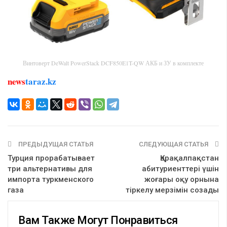
Винтоверт DeWalt PowerStack DCF850E1T-QW АКБ и ЗУ в комплекте
news
taraz.kz
ПРЕДЫДУЩАЯ СТАТЬЯ
СЛЕДУЮЩАЯ СТАТЬЯ
Турция прорабатывает
Қарақалпақстан
три альтернативы для
абитуриенттері үшін
импорта туркменского
жоғары оқу орнына
газа
тіркелу мерзімін созады
Вам Также Могут Понравиться