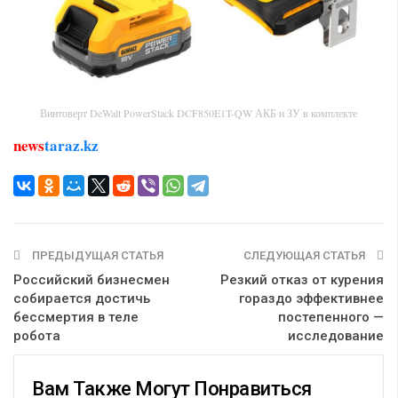
Винтоверт DeWalt PowerStack DCF850E1T-QW АКБ и ЗУ в комплекте
news
taraz.kz
ПРЕДЫДУЩАЯ СТАТЬЯ
СЛЕДУЮЩАЯ СТАТЬЯ
Российский бизнесмен
Резкий отказ от курения
собирается достичь
гораздо эффективнее
бессмертия в теле
постепенного —
робота
исследование
Вам Также Могут Понравиться