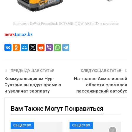
Винтоверт DeWalt PowerStack DCF850E1T-QW АКБ и ЗУ в комплекте
news
taraz.kz
ПРЕДЫДУЩАЯ СТАТЬЯ
СЛЕДУЮЩАЯ СТАТЬЯ
Коммунальщикам Нур-
На трассе Акмолинской
Султана выдадут премию
области сломался
и увеличат зарплату
пассажирский автобус
Вам Также Могут Понравиться
ОБЩЕСТВО
ОБЩЕСТВО