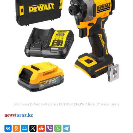
Винтоверт DeWalt PowerStack DCF850E1T-QW АКБ и ЗУ в комплекте
news
taraz.kz