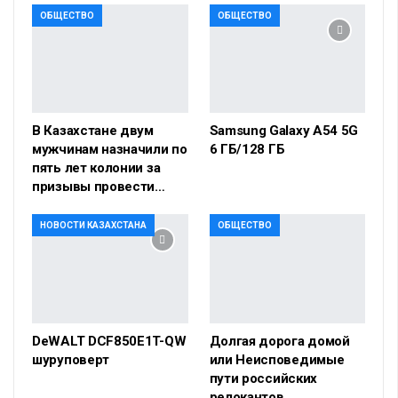
ОБЩЕСТВО
ОБЩЕСТВО
В Казахстане двум
Samsung Galaxy A54 5G
мужчинам назначили по
6 ГБ/128 ГБ
пять лет колонии за
призывы провести…
НОВОСТИ КАЗАХСТАНА
ОБЩЕСТВО
DeWALT DCF850E1T-QW
Долгая дорога домой
шуруповерт
или Неисповедимые
пути российских
релокантов