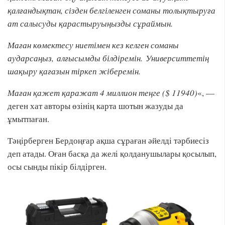
қалғандықтан, сізден белгіленген соманы толықтыруға
ат салысуды қарастыруыңызды сұраймын.
Маған көмектесу ниетімен кез келген соманы
аударсаңыз, алғысымды білдіремін. Университтетің
шақыру қағазын тіркеп жіберемін.
Маған қажет қаражат 4 миллион теңге ($ 11940)
«, —
деген хат авторы өзінің карта шотын жазуды да
ұмытпаған.
Тәңірберген Бердоңғар ақша сұраған әйелді тәрбиесіз
деп атады. Оған басқа да желі қолданушылары қосылып,
осы сынды пікір білдірген.