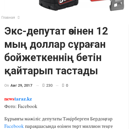
Главная
Экс-депутат өзінен 12
мың доллар сұраған
бойжеткеннің бетін
қайтарып тастады
On
Авг 29, 2017
230
0
news
taraz.kz
Фото: Facebook
Бұрынғы мәжіліс депутаты Тәңірберген Бердоңғар
Facebook
парақшасында өзінен төрт миллион теңге