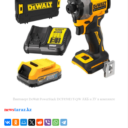
Винтоверт DeWalt PowerStack DCF850E1T-QW АКБ и ЗУ в комплекте
news
taraz.kz