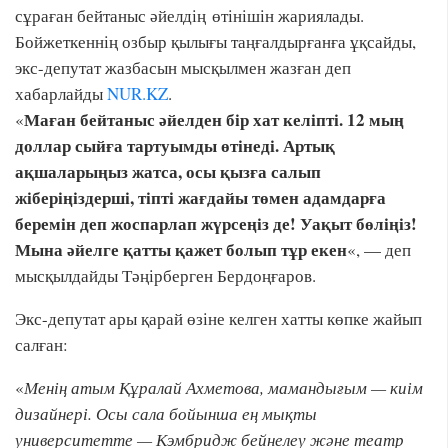
сұраған бейтаныс әйелдің өтінішін жариялады.
Бойжеткеннің озбыр қылығы таңғалдырғанға ұқсайды,
экс-депутат жазбасын мысқылмен жазған деп
хабарлайды
NUR.KZ
.
Маған бейтаныс әйелден бір хат келіпті. 12 мың
«
доллар сыйға тартуымды өтінеді. Артық
ақшаларыңыз жатса, осы қызға салып
жіберіңіздерші, тіпті жағдайы төмен адамдарға
беремін деп жоспарлап жүрсеңіз де! Уақыт бөліңіз!
Мына әйелге қатты қажет болып тұр екен
«, — деп
мысқылдайды Тәңірберген Бердоңғаров.
Экс-депутат ары қарай өзіне келген хатты көпке жайып
салған:
«
Менің атым Құралай Ахметова, мамандығым — киім
дизайнері. Осы сала бойынша ең мықты
университетте — Кэмбридж бейнелеу және театр