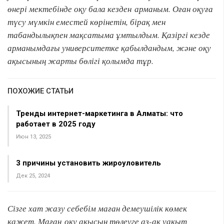
өнері мектебінде оқу бала кезден арманым. Оған оқуға
түсу мүмкін еместей көрінетін, бірақ мен
табандылықпен мақсатыма ұмтылдым. Қазіргі кезде
арманымдағы университетке қабылдандым, және оқу
ақысының жарты бөлігі қолымда тұр.
ПОХОЖИЕ СТАТЬИ
Тренды интернет-маркетинга в Алматы: что
работает в 2025 году
Июн 13, 2025
3 причины установить жироуловитель
Дек 25, 2024
Сізге хат жазу себебім маған демеушілік көмек
қажет. Маған оқу ақысын төлеуге аз-ақ уақыт