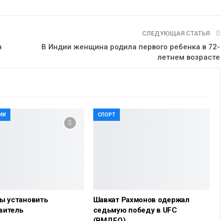
СЛЕДУЮЩАЯ СТАТЬЯ
в
В Индии женщина родила первого ребенка в 72-
летнем возрасте
ИИ
СПОРТ
ы установить
Шавкат Рахмонов одержал
витель
седьмую победу в UFC
(ВМДЕО)