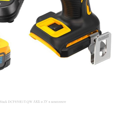
rStack DCF850E1T-QW АКБ и ЗУ в комплекте