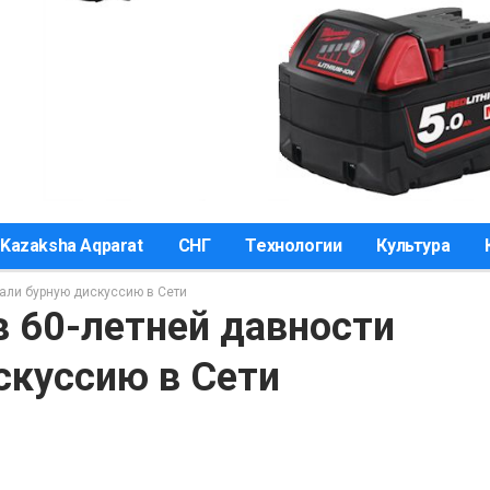
Kazaksha Aqparat
СНГ
Технологии
Культура
али бурную дискуссию в Сети
в 60-летней давности
скуссию в Сети