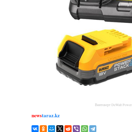
Винтоверт DeWalt Powe
news
taraz.kz