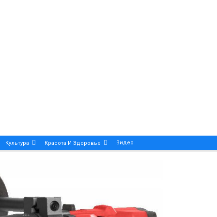
Видео
Культура
Красота И Здоровье
Калейдоскоп
ance And Precision