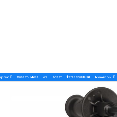
Новости Мира
СНГ
Спорт
Фоторепортажи
qparat
Технологии
Patek Philippe Calatrava DATE – A True Symbol Of Eleg
 Новости Казахстана