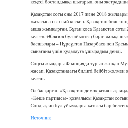
кеңесі бостандыққа шығарып, оны экстрадиц
Қазақстан соты оны 2017 және 2018 жылдары
жазасына сырттай кескен. Қазақстан билігіні
ақша жымқырған. Бұған қоса Қазақстан соты 
келген. Әблязов бұл айыптың бәрін жоққа шы
басшылары – Нұрсұлтан Назарбаев пен Қасы
сынағаны үшін қудалауға ұшырадым дейді.
Соңғы жылдары Францияда тұрып жатқан Мұхт
жасап, Қазақстандағы билікті бейбіт жолмен
келеді.
Ол басқарған «Қазақстан демократиялық таң
«Көше партиясы» қозғалысы Қазақстан сотын
Сондықтан бұл ұйымдарға қатысы бар белсенд
Источник