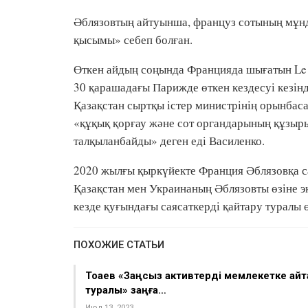
Әблязовтың айтуынша, француз сотының мұнд
қысымы» себеп болған.
Өткен айдың соңында Францияда шығатын Le 
30 қарашадағы Парижде өткен кездесуі кезінд
Қазақстан сыртқы істер министрінің орынбас
«құқық қорғау және сот органдарының құзыры
талқыланбайды» деген еді Василенко.
2020 жылғы қыркүйекте Франция Әблязовқа с
Қазақстан мен Украинаның Әблязовты өзіне э
кезде қуғындағы саясаткерді қайтару туралы ө
ПОХОЖИЕ СТАТЬИ
Тоқаев «Заңсыз активтерді мемлекетке қайт
туралы» заңға…
Июл 13, 2023