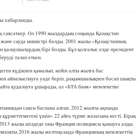
ны хабарланды.
қ саясаткер. Ол 1990 жылдардың соңында Қазақстан
ия және сауда министрі болды. 2001 жылы «Қазақстанның
н қалаушылардың бірі болды. Бұл қозғалыс елде президент
еруді талап еткен.
ген күдікпен қамалып, кейін алты жылға бас
ен айналыспауға уәде беріп, рақымшылықпен босап шықты.
қайта қудалауға ұшырады, ал «БТА банк» мемлекетке
аниядан саяси баспана алған. 2012 жылғы ақпанда
құрметтемегені үшін» 22 айға түрме жазасына кесті. Бірақ
. 2013 жылы шілдеде оны Франция полициясы қамауға алды.
лязовты 2016 жылы желтоқсанда Францияның мемлекеттік