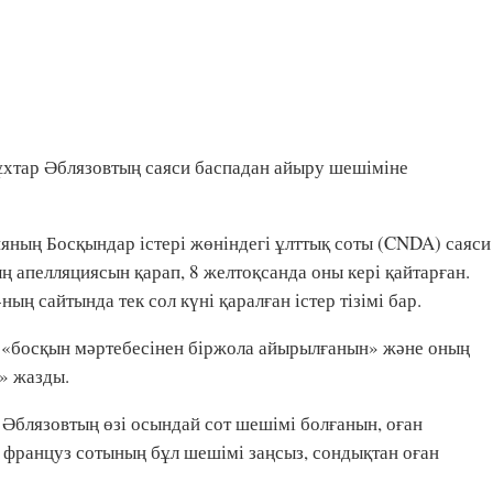
хтар Әблязовтың саяси баспадан айыру шешіміне
яның Босқындар істері жөніндегі ұлттық соты (CNDA) саяси
 апелляциясын қарап, 8 желтоқсанда оны кері қайтарған.
ң сайтында тек сол күні қаралған істер тізімі бар.
 «босқын мәртебесінен біржола айырылғанын» және оның
» жазды.
Әблязовтың өзі осындай сот шешімі болғанын, оған
, француз сотының бұл шешімі заңсыз, сондықтан оған