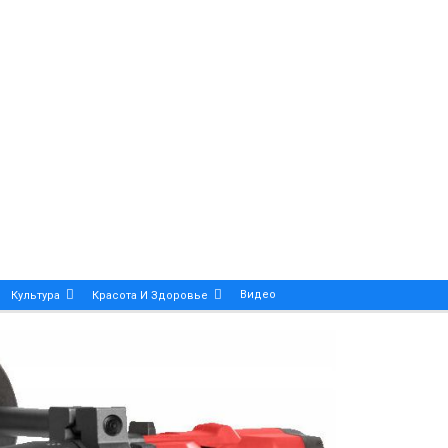
Видео
Культура
Красота И Здоровье
Калейдоскоп
ance And Precision