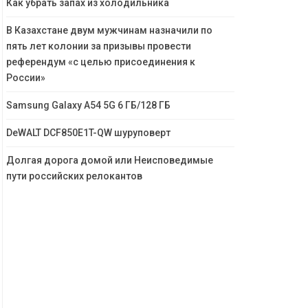
Как убрать запах из холодильника
В Казахстане двум мужчинам назначили по
пять лет колонии за призывы провести
референдум «с целью присоединения к
России»
Samsung Galaxy A54 5G 6 ГБ/128 ГБ
DeWALT DCF850E1T-QW шуруповерт
Долгая дорога домой или Неисповедимые
пути российских релокантов