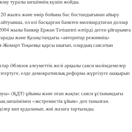
иялау туралы шешімнің күшін жойды.
 20 жылға және өмір бойына бас бостандығынан айыру
ң айтуынша, ол өзі басқарған банктен миллиардтаған доллар
2004 жылы банкир Ержан Тәтішевті өлтірді деген ұйғарымға
ғарады және Қазақстандағы «авторитар режимнің»
м-Жомарт Тоқаевқа қарсы шығып, олардың саясатын
ар Әблязов әлеуметтік желі арқылы саяси мәлімдемелер
 өзгертуге, елде демократиялық реформа жүргізуге шақырып
дауы» (ҚДТ) ұйымы және оған жақтас саяси ұстанымдағы
ың шешімімен «экстремистік ұйым» деп танылған.
ілер көп қудаланып, жиі жазаға тартылады.