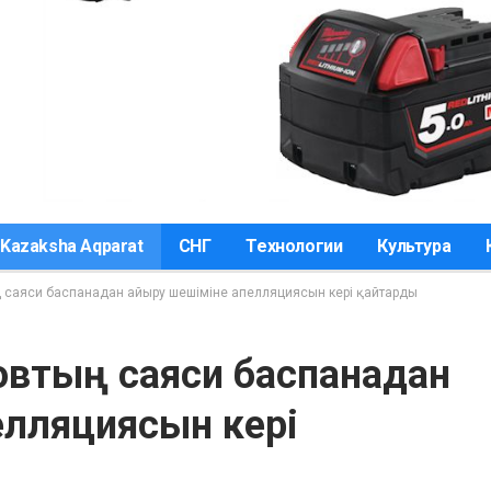
Kazaksha Aqparat
СНГ
Технологии
Культура
ң саяси баспанадан айыру шешіміне апелляциясын кері қайтарды
овтың саяси баспанадан
елляциясын кері