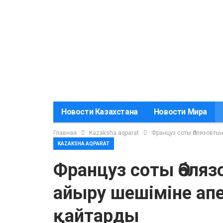
Новости Казахстана
Новости Мира
Главная
Kazaksha aqparat
Француз соты Әблязовты
KAZAKSHA AQPARAT
Француз соты Әбляз
айыру шешіміне ап
қайтарды