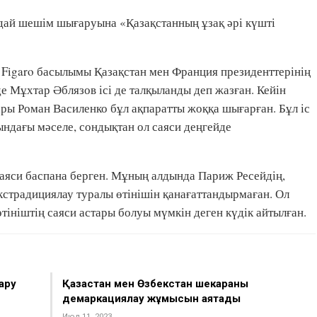
ай шешім шығаруына «Қазақстанның ұзақ әрі күшті
Figaro басылымы Қазақстан мен Франция президенттерінің
е Мұхтар Әблязов ісі де талқыланды деп жазған. Кейін
ары Роман Василенко бұл ақпаратты жоққа шығарған. Бұл іс
ндағы мәселе, сондықтан ол саяси деңгейде
аяси баспана берген. Мұның алдында Париж Ресейдің,
кстрадициялау туралы өтінішін қанағаттандырмаған. Ол
тініштің саяси астары болуы мүмкін деген күдік айтылған.
ару
Қазақстан мен Өзбекстан шекараны
демаркациялау жұмысын аяқтады
Июл 11, 2023