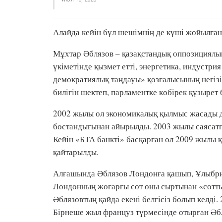
Алайда кейін бұл шешімнің де күші жойылға
Мұхтар Әблязов – қазақстандық оппозициялы
үкіметінде қызмет етті, энергетика, индустр
демократиялық таңдауы» қозғалысының негізі
билігін шектеп, парламентке көбірек құзырет б
2002 жылы ол экономикалық қылмыс жасады де
бостандығынан айырылды. 2003 жылы саясатп
Кейін «БТА банкті» басқарған ол 2009 жылы 
қайтарылды.
Алғашында Әблязов Лондонға қашып, Ұлыбрит
Лондонның жоғарғы сот оны сыртынан «сотты 
Әблязовтың қайда екені белгісіз болып келді
Бірнеше жыл француз түрмесінде отырған Әб