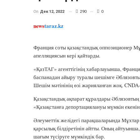
On
Дек 12, 2022
290
0
news
taraz.kz
Франция соты қазақстандық оппозиционер Мұ
апелляциясын кері қайтарды.
«ҚазТАГ» агенттігінің хабарлауынша, Франци
баспанадан айыру туралы шешімге Әблязовтың
Шешім мәтінінің өзі жарияланған жоқ. CNDA-ны
Қазақстандық ақпарат құралдары Әблязовтың
«Қазақстанға депортациялануы мүмкін екенін
Әлеуметтік желідегі парақшаларында Мұхтар 
қарсылық білдіретінін айтты. Оның айтуынша
шағым түсіруге мүмкіндік бар.