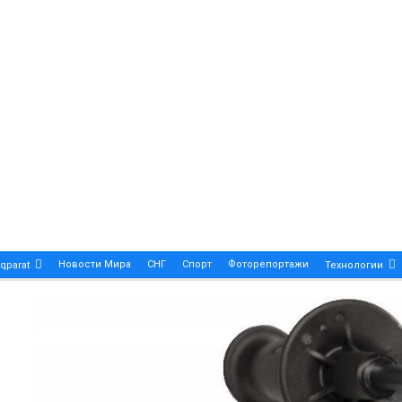
Новости Мира
СНГ
Спорт
Фоторепортажи
qparat
Технологии
Patek Philippe Calatrava DATE – A True Symbol Of Eleg
 Новости Казахстана