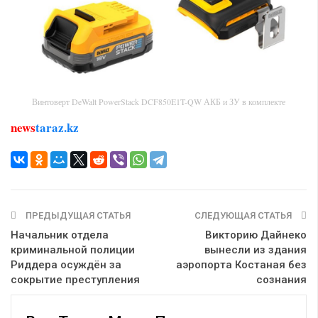
Винтоверт DeWalt PowerStack DCF850E1T-QW АКБ и ЗУ в комплекте
news
taraz.kz
ПРЕДЫДУЩАЯ СТАТЬЯ
СЛЕДУЮЩАЯ СТАТЬЯ
Начальник отдела
Викторию Дайнеко
криминальной полиции
вынесли из здания
Риддера осуждён за
аэропорта Костаная без
сокрытие преступления
сознания