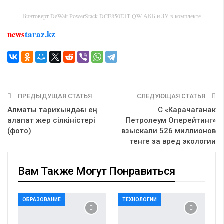
Винтоверт DeWalt PowerStack DCF850E1T-QW АКБ и ЗУ в комплекте
news
taraz.kz
ПРЕДЫДУЩАЯ СТАТЬЯ
СЛЕДУЮЩАЯ СТАТЬЯ
Алматы тарихындағы ең
С «Карачаганак
алапат жер сілкіністері
Петролеум Оперейтинг»
(фото)
взыскали 526 миллионов
тенге за вред экологии
Вам Также Могут Понравиться
ОБРАЗОВАНИЕ
ТЕХНОЛОГИИ