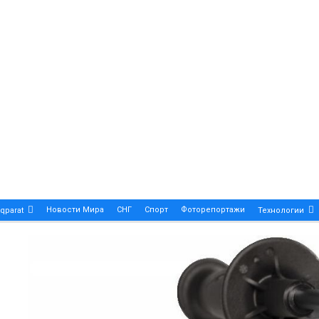
Новости Мира
СНГ
Спорт
Фоторепортажи
qparat
Технологии
Patek Philippe Calatrava DATE – A True Symbol Of Eleg
 Новости Казахстана