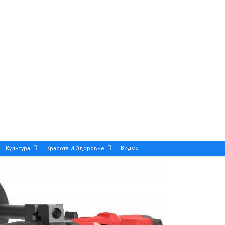
Видео
Культура
Красота И Здоровье
Калейдоскоп
ance And Precision