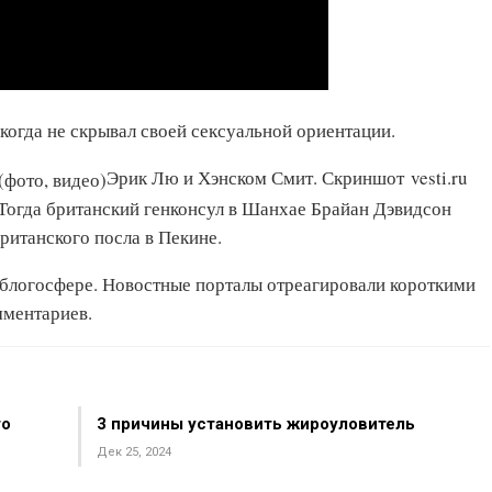
когда не скрывал своей сексуальной ориентации.
Эрик Лю и Хэнском Смит. Скриншот vesti.ru
Тогда британский генконсул в Шанхае Брайан Дэвидсон
ританского посла в Пекине.
 блогосфере. Новостные порталы отреагировали короткими
мментариев.
то
3 причины установить жироуловитель
Дек 25, 2024