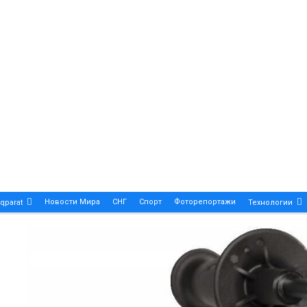
Новости Мира
СНГ
Спорт
Фоторепортажи
qparat
Технологии
Patek Philippe Calatrava DATE – A True Symbol Of Eleg
 Новости Казахстана