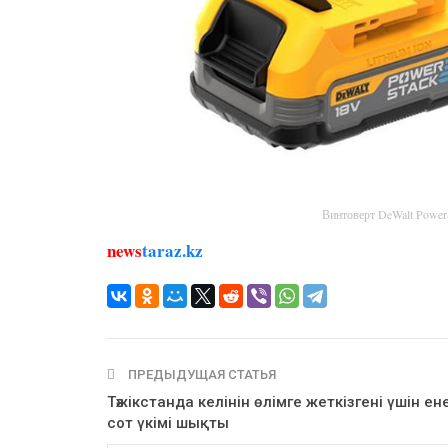
Винтоверт DeWalt Powe
news
taraz.kz
ПРЕДЫДУЩАЯ СТАТЬЯ
Тәжікстанда келінін өлімге жеткізгені үшін ен
сот үкімі шықты