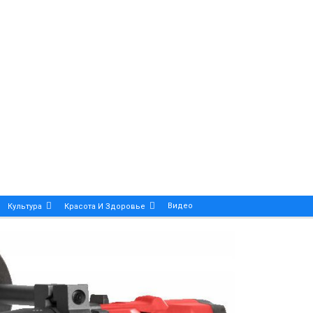
Видео
Культура
Красота И Здоровье
Калейдоскоп
ance And Precision