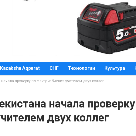
Kazaksha Aqparat
СНГ
Технологии
Культура
 начала проверку по факту избиения учителем двух коллег
екистана начала проверку
учителем двух коллег