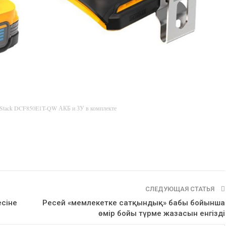
rStack DCF850E1T-QW АКБ и ЗУ в комплекте
СЛЕДУЮЩАЯ СТАТЬЯ
есіне
Ресей «мемлекетке сатқындық» бабы бойынша
өмір бойы түрме жазасын енгізді