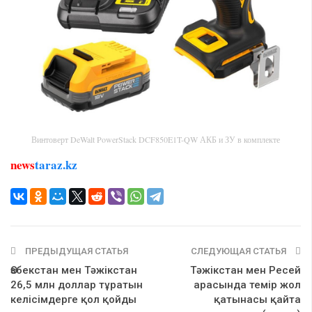
Винтоверт DeWalt PowerStack DCF850E1T-QW АКБ и ЗУ в комплекте
news
taraz.kz
ПРЕДЫДУЩАЯ СТАТЬЯ
СЛЕДУЮЩАЯ СТАТЬЯ
Өзбекстан мен Тәжікстан
Тәжікстан мен Ресей
26,5 млн доллар тұратын
арасында темір жол
келісімдерге қол қойды
қатынасы қайта