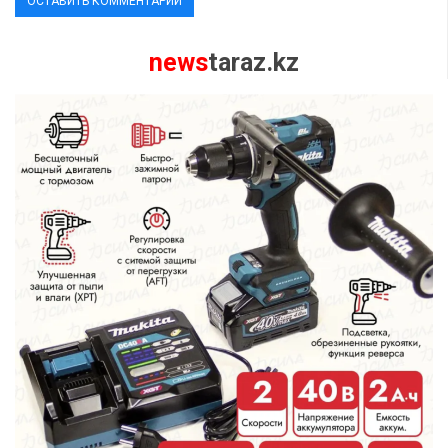
news
taraz.kz