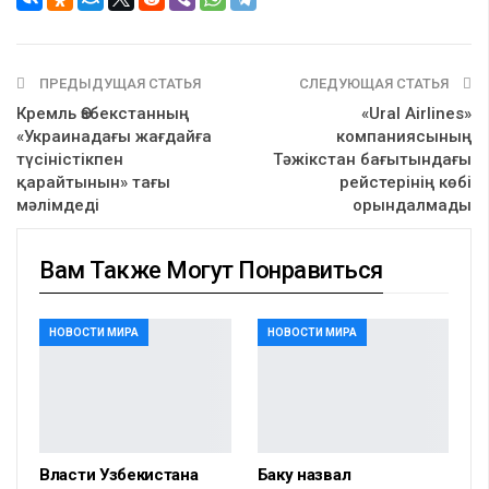
ПРЕДЫДУЩАЯ СТАТЬЯ
СЛЕДУЮЩАЯ СТАТЬЯ
Кремль Өзбекстанның
«Ural Airlines»
«Украинадағы жағдайға
компаниясының
түсіністікпен
Тәжікстан бағытындағы
қарайтынын» тағы
рейстерінің көбі
мәлімдеді
орындалмады
Вам Также Могут Понравиться
НОВОСТИ МИРА
НОВОСТИ МИРА
Власти Узбекистана
Баку назвал