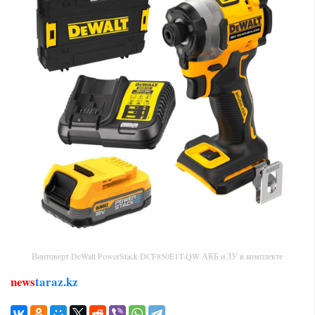
Винтоверт DeWalt PowerStack DCF850E1T-QW АКБ и ЗУ в комплекте
news
taraz.kz