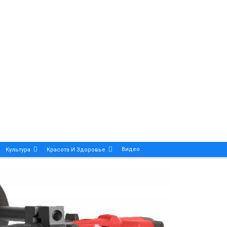
Видео
Культура
Красота И Здоровье
Калейдоскоп
ance And Precision