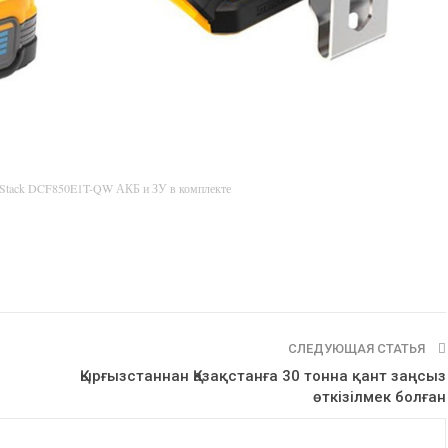
rStack DCF850E1T-QW АКБ и ЗУ в комплекте
СЛЕДУЮЩАЯ СТАТЬЯ
Қырғызстаннан Қазақстанға 30 тонна қант заңсыз
өткізілмек болған