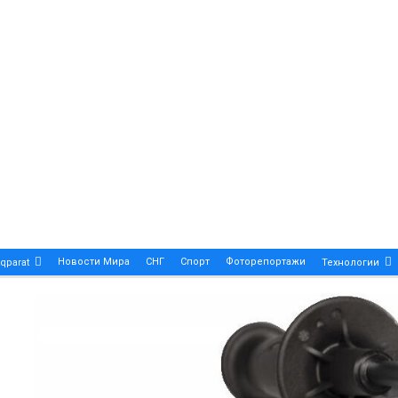
Новости Мира
СНГ
Спорт
Фоторепортажи
qparat
Технологии
Patek Philippe Calatrava DATE – A True Symbol Of Eleg
 Новости Казахстана