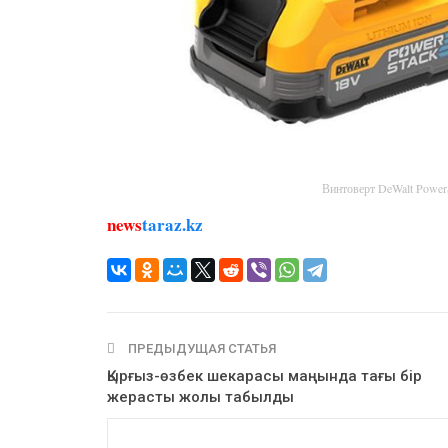
Винтоверт DeWalt Powe
news
taraz.kz
ПРЕДЫДУЩАЯ СТАТЬЯ
Қырғыз-өзбек шекарасы маңында тағы бір
жерасты жолы табылды