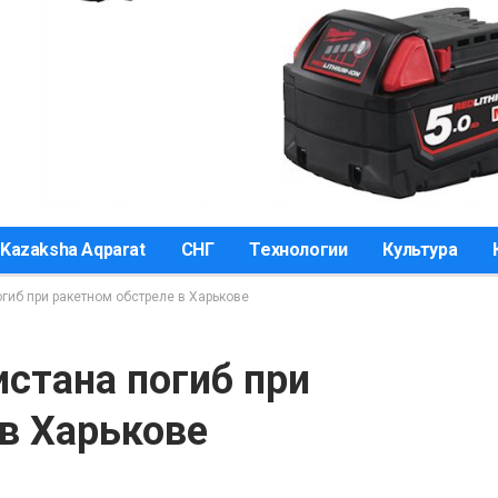
Kazaksha Aqparat
СНГ
Технологии
Культура
гиб при ракетном обстреле в Харькове
стана погиб при
в Харькове