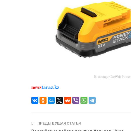
Винтоверт DeWalt Powe
news
taraz.kz
ПРЕДЫДУЩАЯ СТАТЬЯ