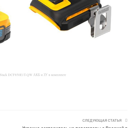
rStack DCF850E1T-QW АКБ и ЗУ в комплекте
СЛЕДУЮЩАЯ СТАТЬЯ