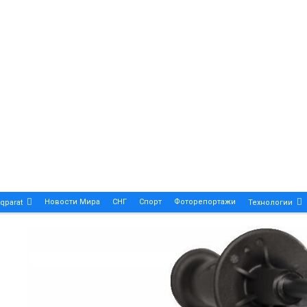
Новости Мира
СНГ
Спорт
Фоторепортажи
qparat
Технологии
Patek Philippe Calatrava DATE – A True Symbol Of Eleg
 Новости Казахстана