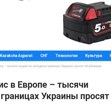
Kazaksha Aqparat
СНГ
Технологии
Культура
опе – тысячи людей на западных границах Украины просят об убежище
с в Европе – тысячи
 границах Украины просят