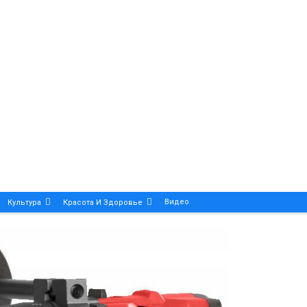
Видео
Культура
Красота И Здоровье
Калейдоскоп
ance And Precision