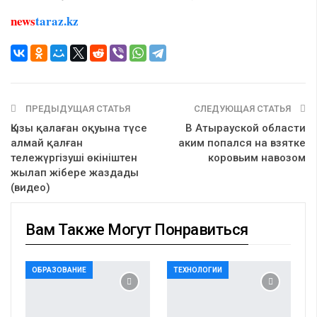
news
taraz.kz
ПРЕДЫДУЩАЯ СТАТЬЯ
СЛЕДУЮЩАЯ СТАТЬЯ
Қызы қалаған оқуына түсе
В Атырауской области
алмай қалған
аким попался на взятке
тележүргізуші өкініштен
коровьим навозом
жылап жібере жаздады
(видео)
Вам Также Могут Понравиться
ОБРАЗОВАНИЕ
ТЕХНОЛОГИИ