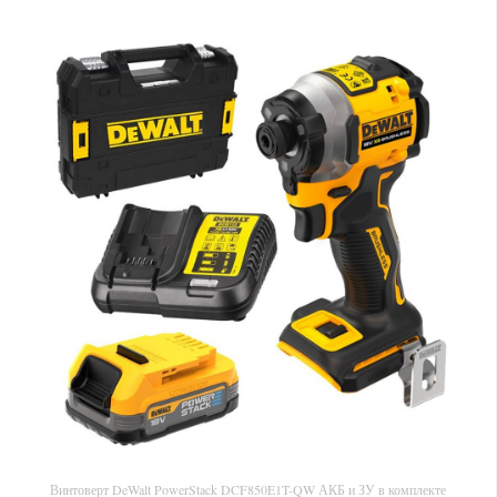
Винтоверт DeWalt PowerStack DCF850E1T-QW АКБ и ЗУ в комплекте