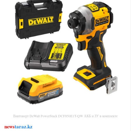
Винтоверт DeWalt PowerStack DCF850E1T-QW АКБ и ЗУ в комплекте
news
taraz.kz