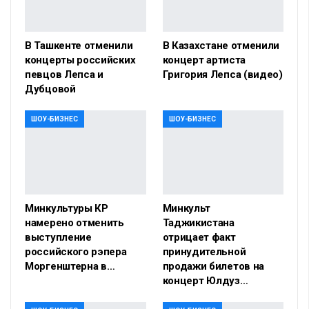
В Ташкенте отменили
В Казахстане отменили
концерты российских
концерт артиста
певцов Лепса и
Григория Лепса (видео)
Дубцовой
ШОУ-БИЗНЕС
ШОУ-БИЗНЕС
Минкультуры КР
Минкульт
намерено отменить
Таджикистана
выступление
отрицает факт
российского рэпера
принудительной
Моргенштерна в…
продажи билетов на
концерт Юлдуз…