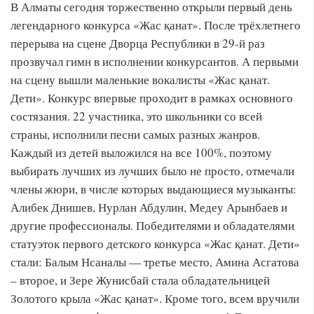
В Алматы сегодня торжественно открыли первый день
легендарного конкурса «Жас қанат». После трёхлетнего
перерыва на сцене Дворца Республики в 29-й раз
прозвучал гимн в исполнении конкурсантов. А первыми
на сцену вышли маленькие вокалисты «Жас қанат.
Дети». Конкурс впервые проходит в рамках основного
состязания. 22 участника, это школьники со всей
страны, исполнили песни самых разных жанров.
Каждый из детей выложился на все 100%, поэтому
выбирать лучших из лучших было не просто, отмечали
члены жюри, в числе которых выдающиеся музыканты:
Алибек Днишев, Нурлан Абдулин, Медеу Арынбаев и
другие профессионалы. Победителями и обладателями
статуэток первого детского конкурса «Жас қанат. Дети»
стали: Балым Нсаналы — третье место, Амина Асгатова
– второе, и Зере Жунисбай стала обладательницей
Золотого крыла «Жас қанат». Кроме того, всем вручили