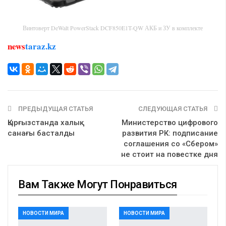
Винтоверт DeWalt PowerStack DCF850E1T-QW АКБ и ЗУ в комплекте
news
taraz.kz
ПРЕДЫДУЩАЯ СТАТЬЯ
СЛЕДУЮЩАЯ СТАТЬЯ
Қырғызстанда халық
Министерство цифрового
санағы басталды
развития РК: подписание
соглашения со «Сбером»
не стоит на повестке дня
Вам Также Могут Понравиться
НОВОСТИ МИРА
НОВОСТИ МИРА