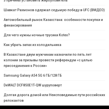
3 причины установить жироуловитель
Шавкат Рахмонов одержал седьмую победу в UFC (ВМДЕО)
Автомобильный рынок Казахстана: особенности покупки и
финансирования
Для чего нужны ночные трусики Kotex?
Как убрать запах из холодильника
В Казахстане двум мужчинам назначили по пять лет
колонии за призывы провести референдум «с целью
присоединения к России»
Samsung Galaxy A54 5G 6 ГБ/128 ГБ
DeWALT DCF850E1T-QW шуруповерт
Долгая дорога домой или Неисповедимые пути российских
релокантов