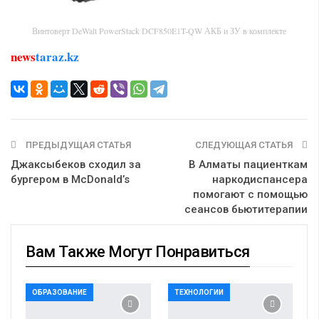
Винтоверт DeWalt PowerStack DCF850E1T-QW АКБ и ЗУ в комплекте
news
taraz.kz
ПРЕДЫДУЩАЯ СТАТЬЯ
СЛЕДУЮЩАЯ СТАТЬЯ
Джаксыбеков сходил за
В Алматы пациенткам
бургером в McDonald’s
наркодиспансера
помогают с помощью
сеансов бьютитерапии
Вам Также Могут Понравиться
ОБРАЗОВАНИЕ
ТЕХНОЛОГИИ