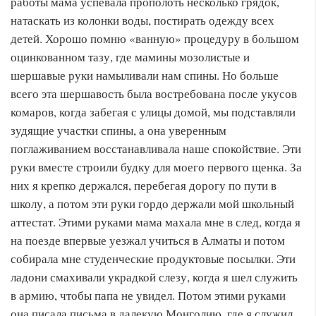
работы мама успевала прополоть несколько грядок,
натаскать из колонки воды, постирать одежду всех
детей. Хорошо помню «ванную» процедуру в большом
оцинкованном тазу, где мамины мозолистые и
шершавые руки намыливали нам спины. Но больше
всего эта шершавость была востребована после укусов
комаров, когда забегая с улицы домой, мы подставляли
зудящие участки спины, а она уверенным
поглаживанием восстанавливала наше спокойствие. Эти
руки вместе строили будку для моего первого щенка. За
них я крепко держался, перебегая дорогу по пути в
школу, а потом эти руки гордо держали мой школьный
аттестат. Этими руками мама махала мне в след, когда я
на поезде впервые уезжал учиться в Алматы и потом
собирала мне студенческие продуктовые посылки. Эти
ладони смахивали украдкой слезу, когда я шел служить
в армию, чтобы папа не увидел. Потом этими руками
она писала письма в далекую Монголию, где я служил.