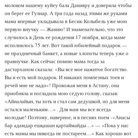
молоком нашему куйеу бала Данияру и доверила чтобы
он берег ее Гулнар. А три года назад этими же руками
мама впервые укладывала в Бесик-Колыбель уже мою
первую внучку — Жанию! И знаменательно, что это
случилось в День ее рождения 17 ноября, когда маме
исполнилось 75 лет. Вот такой юбилейный подарок —
не праздничный банкет, а новые хлопоты теперь уже о
правнучке. Как сейчас помню мама тогда за
дастарханом сказала: «Вы все мое нажитое богатство.
Вы и есть мой подарок. И никаких помпезных тоев и
речей мне не надо»! Провожая меня в Астану, она
приобняла и погладила мою седую голову, сказав:
«Айналайын, ты хоть и стал сам дедушкой, но для меня
остался маленьким…» . Для мам мы все всегда
молодые! Поэтому, наверное, и в песнях поем -«Анасы
бар адамдар ешқашан қартаймайды…» — «Пока у нас
есть мамы мы никогда не постареем…» Как хорошо вот