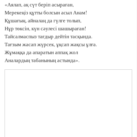
«Аялап, ақ сүт беріп асыраған,
Мерекеңіз құтты болсын асыл Анам!
Құшағың, айналаң да гүлге толып,
Нұр төксін, күн сәулесі шашыраған!
Тайсалмаспыз тағдыр дейтін тасқында.
Тағзым жасап жүрсек, ұқсап жақсы ұлға.
Жұмаққа да апаратын аппақ жол
Аналардың табанының астында».