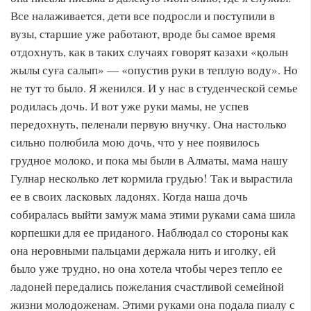
Все налаживается, дети все подросли и поступили в
вузы, старшие уже работают, вроде бы самое время
отдохнуть, как в таких случаях говорят казахи «қолын
жылы суға салып» — «опустив руки в теплую воду». Но
не тут то было. Я женился. И у нас в студенческой семье
родилась дочь. И вот уже руки мамы, не успев
передохнуть, пеленали первую внучку. Она настолько
сильно полюбила мою дочь, что у нее появилось
грудное молоко, и пока мы были в Алматы, мама нашу
Гулнар несколько лет кормила грудью! Так и вырастила
ее в своих ласковых ладонях. Когда наша дочь
собиралась выйти замуж мама этими руками сама шила
корпешки для ее приданого. Наблюдал со стороны как
она неровными пальцами держала нить и иголку, ей
было уже трудно, но она хотела чтобы через тепло ее
ладоней передались пожелания счастливой семейной
жизни молодоженам. Этими руками она подала пиалу с