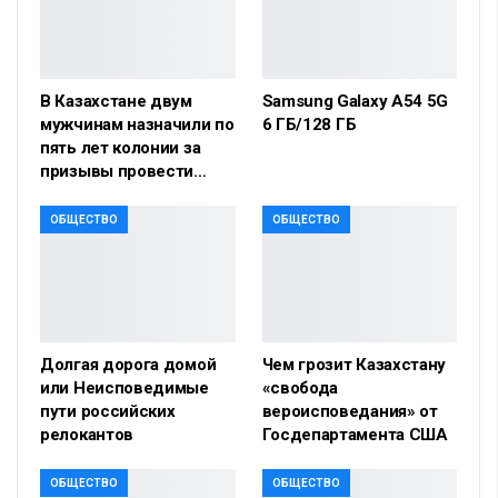
В Казахстане двум
Samsung Galaxy A54 5G
мужчинам назначили по
6 ГБ/128 ГБ
пять лет колонии за
призывы провести…
ОБЩЕСТВО
ОБЩЕСТВО
Долгая дорога домой
Чем грозит Казахстану
или Неисповедимые
«свобода
пути российских
вероисповедания» от
релокантов
Госдепартамента США
ОБЩЕСТВО
ОБЩЕСТВО