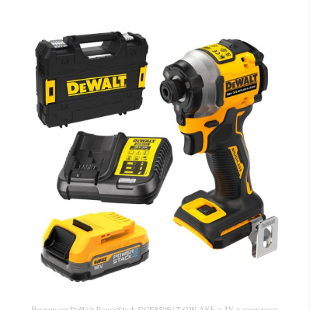
Винтоверт DeWalt PowerStack DCF850E1T-QW АКБ и ЗУ в комплекте