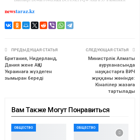
news
taraz.kz
ПРЕДЫДУЩАЯ СТАТЬЯ
СЛЕДУЮЩАЯ СТАТЬЯ
Британия, Нидерланд,
Министрлік Алматы
Дания жене АҚШ
ауруханасында
Украинаға жүздеген
науқастарға ВИЧ
зымыран береді
жұққаны жөнінде:
Кінәлілер жазаға
тартылады
Вам Также Могут Понравиться
ОБЩЕСТВО
ОБЩЕСТВО