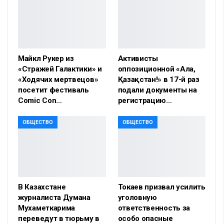
Майкл Рукер из
Активисты
«Стражей Галактики» и
оппозиционной «Алға,
«Ходячих мертвецов»
Қазақстан!» в 17-й раз
посетит фестиваль
подали документы на
Comic Con…
регистрацию…
ОБЩЕСТВО
ОБЩЕСТВО
В Казахстане
Токаев призвал усилить
журналиста Думана
уголовную
Мухаметкарима
ответственность за
переведут в тюрьму в
особо опасные