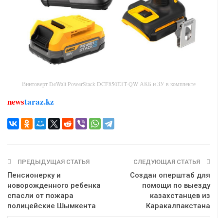
Винтоверт DeWalt PowerStack DCF850E1T-QW АКБ и ЗУ в комплекте
news
taraz.kz
ПРЕДЫДУЩАЯ СТАТЬЯ
СЛЕДУЮЩАЯ СТАТЬЯ
Пенсионерку и
Создан оперштаб для
новорожденного ребенка
помощи по выезду
спасли от пожара
казахстанцев из
полицейские Шымкента
Каракалпакстана