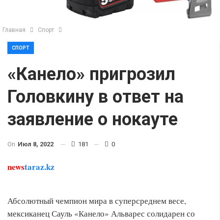
Главная
Спорт
СПОРТ
«Канело» пригрозил
Головкину в ответ на
заявление о нокауте
On
Июл 8, 2022
181
0
news
taraz.kz
Абсолютный чемпион мира в суперсреднем весе,
мексиканец Сауль «Канело» Альварес солидарен со