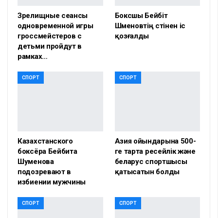
Зрелищные сеансы
Боксшы Бейбіт
одновременной игры
Шүменовтің үстінен іс
гроссмейстеров с
қозғалды
детьми пройдут в
рамках…
СПОРТ
СПОРТ
Казахстанского
Азия ойындарына 500-
боксёра Бейбита
ге тарта ресейлік және
Шуменова
беларус спортшысы
подозревают в
қатысатын болды
избиении мужчины
СПОРТ
СПОРТ