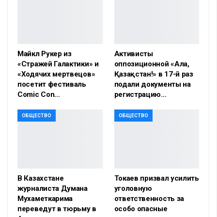
Майкл Рукер из
Активисты
«Стражей Галактики» и
оппозиционной «Алға,
«Ходячих мертвецов»
Қазақстан!» в 17-й раз
посетит фестиваль
подали документы на
Comic Con…
регистрацию…
ОБЩЕСТВО
ОБЩЕСТВО
В Казахстане
Токаев призвал усилить
журналиста Думана
уголовную
Мухаметкарима
ответственность за
переведут в тюрьму в
особо опасные