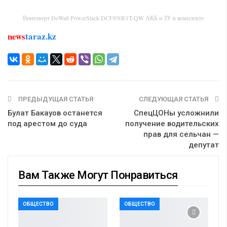
Винтоверт DeWalt PowerStack DCF850E1T-QW АКБ и ЗУ в комплекте
news
taraz.kz
ПРЕДЫДУЩАЯ СТАТЬЯ
СЛЕДУЮЩАЯ СТАТЬЯ
Булат Бакауов останется
СпецЦОНы усложнили
под арестом до суда
получение водительских
прав для сельчан —
депутат
Вам Также Могут Понравиться
ОБЩЕСТВО
ОБЩЕСТВО