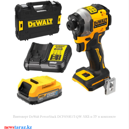
Винтоверт DeWalt PowerStack DCF850E1T-QW АКБ и ЗУ в комплекте
news
taraz.kz