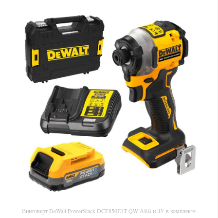
Винтоверт DeWalt PowerStack DCF850E1T-QW АКБ и ЗУ в комплекте