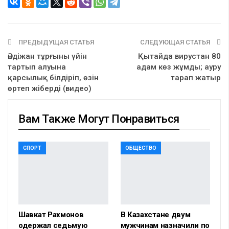
ПРЕДЫДУЩАЯ СТАТЬЯ
СЛЕДУЮЩАЯ СТАТЬЯ
Әндіжан тұрғыны үйін
Қытайда вирустан 80
тартып алуына
адам көз жұмды; ауру
қарсылық білдіріп, өзін
тарап жатыр
өртеп жіберді (видео)
Вам Также Могут Понравиться
СПОРТ
ОБЩЕСТВО
Шавкат Рахмонов
В Казахстане двум
одержал седьмую
мужчинам назначили по