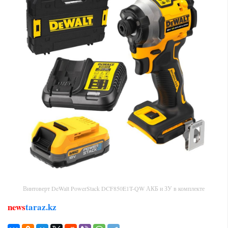
Винтоверт DeWalt PowerStack DCF850E1T-QW АКБ и ЗУ в комплекте
news
taraz.kz