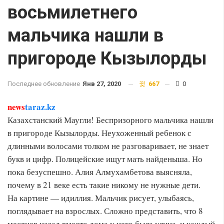
восьмилетнего
мальчика нашли в
пригороде Кызылорды
Последнее обновление
Янв 27, 2020
667
0
news
taraz.kz
Казахстанский Маугли! Беспризорного мальчика нашли
в пригороде Кызылорды. Неухоженный ребенок с
длинными волосами толком не разговаривает, не знает
букв и цифр. Полицейские ищут мать найденыша. Но
пока безуспешно. Алия Алмухамбетова выясняла,
почему в 21 веке есть такие никому не нужные дети.
На картине — идиллия. Мальчик рисует, улыбаясь,
поглядывает на взрослых. Сложно представить, что 8
месяцев назад вместо дома у него была улица, и каждый