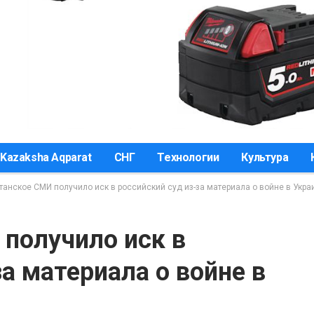
Kazaksha Aqparat
СНГ
Технологии
Культура
танское СМИ получило иск в российский суд из-за материала о войне в Укра
получило иск в
за материала о войне в