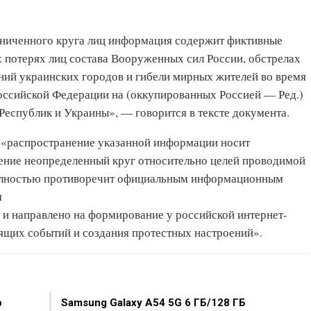
аниченного круга лиц информация содержит фиктивные
 потерях лиц состава Вооруженных сил России, обстрелах
ий украинских городов и гибели мирных жителей во время
оссийской Федерации на (оккупированных Россией — Ред.)
еспублик и Украины», — говорится в тексте документа.
о «распространение указанной информации носит
дение неопределенный круг относительно целей проводимой
полностью противоречит официальным информационным
м
и направлено на формирование у российской интернет-
ящих событий и создания протестных настроений».
о
Samsung Galaxy A54 5G 6 ГБ/128 ГБ