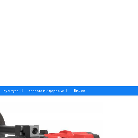
Видео
Культура
Красота И Здоровье
Калейдоскоп
ance And Precision