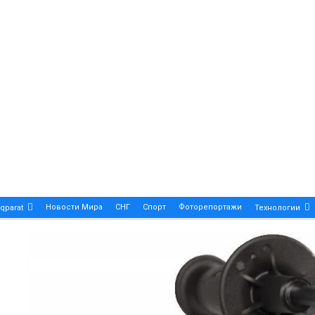
Новости Мира
СНГ
Спорт
Фоторепортажи
qparat
Технологии
Patek Philippe Calatrava DATE – A True Symbol Of Eleg
 Новости Казахстана