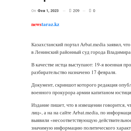
On
Фев 1, 2023
209
0
news
taraz.kz
Казахстанский портал Arbat.media заявил, чт
в Ленинский районный суд города Владимира 
В качестве истца выступают: 19-я военная пр
разбирательство назначено 17 февраля.
Документ, скриншот которого редакция опубл
военного прокурора армии капитаном юстици
Издание пишет, что в извещении говорится, ч
лиц», а на на сайте Arbat.media, по информа
выявили «несоответствующую действительно
значимую информацию политического характе