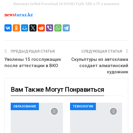
Винтоверт DeWalt PowerStack DCF850E1T-QW АКБ и ЗУ в комплекте
news
taraz.kz
ПРЕДЫДУЩАЯ СТАТЬЯ
СЛЕДУЮЩАЯ СТАТЬЯ
Уволены 15 госслужащих
Скульптуры из автохлама
после аттестации в ВКО
создает алматинский
художник
Вам Также Могут Понравиться
ОБРАЗОВАНИЕ
ТЕХНОЛОГИИ