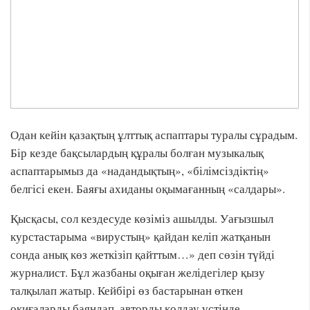
Одан кейін қазақтың ұлттық аспаптары туралы сұрадым.
Бір кезде бақсылардың құралы болған музыкалық
аспаптарымыз да «надандықтың», «білімсіздіктің»
белгісі екен. Баяғы ахиданы оқымағанның «салдары».
Қысқасы, сол кездесуде көзіміз ашылды. Уағызшыл
курстастарыма «вирустың» қайдан келіп жатқанын
сонда анық көз жеткізіп қайттым…» деп сөзін түйді
журналист. Бұл жазбаны оқыған желідегілер қызу
талқылап жатыр. Кейбірі өз бастарынан өткен
оқиғаларды баяндап, авторды қолдау үстінде.