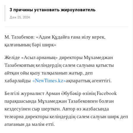
3 причины установить жироуловитель
Дек 25, 2024
М. Тазабеков: «Адам Құдайға ғана иілу керек,
қалғанының бәрі ширк»
Желіде «Асыл арнаның» директоры Мұхамеджан
Тазабековтың келіндердің сәлем салуына қатысты
айтқан ойы қызу талқыланып жатыр, деп
хабарлайды
«NewTimes.kz»
ақпараттық агенттігі.
Белгілі журналист Арман Әбубәкір өзінің Facebook
парақшасында Мұхамеджан Тазабековпен болған
кездесуінен сыр шерткен. Автор өз жазбасында
телеарна директоры келіндердің сәлем салуын ширк деп
атағанын да мәлім етті.