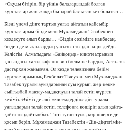
«Оқуды бітіріп, бір үйдің балаларындай болған
курстастар жан-жаққа бытырай бастаған кез болатын…
Бізді үнемі дінге тартып уағыз айтатын қайсыбір
курстастарым бірде мені Мұхамеджан Тазабекпен
кездесуге алып барды… «Біздің сөзімізге нанбасаң,
бізден де мықтылардың уағызын тыңдап көр» дейді.
Келістім. Алматыдағы «Байқоңыр» кинотеатрының
қасындағы халал кафенің вип бөліміне бардық. Аста-төк
дастархан жайылған. Ол кезде телевизияға бейім
курстастарымның Бекболат Тілеухан мен Мұхамеджан
Тазабек туралы ауыздарынан суы құрып, жер-көкке
сыйғызбай мақтау-мадақтауын талай естіп жүрген
кезіміз. Өзіміз де әлгі «көсемдердің» дін туралы
уағыздарын талай естіп, телефонға көшіріп алып қайта-
қайта тыңдайтынбыз. Тіпті туған-туыс, көршілерге де
қосып беріп, Мұхамеджан Тазабектің «Дін-діңгегімін»
талай естіткенім есімде» деп жазылған жазбада.