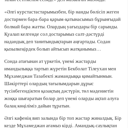
«Әлгі курстастастарымызбен, бір нанды бөлісіп жеген
достармен бара-бара қарым-қатынасымыз бұрынғыдай
болмай бара жатты. Олардың уағыздары бір сарынды.
Қуалап келгенде сол достарымыз салт-дәстүрді
надандық деп танитындықтарын аңғартады. Содан
қызылкеңірдек болып айтысып жатқанымыз…
Сонда атағынан ат үркетін, үнемі жастарды
имандылыққа тартып жүретін Бекболат Тілеухан мен
Мұхамеджан Тазабекті жамандыққа қимайтынмын.
Шәкірттері олардың тағылымдарын дұрыс
түсінбегендіктен қазақтың дәстүрін, төл мәдениетін
жоққа шығаратын болар деп үнемі оларды ақтап алуға
балаң көңіліміз дайын тұратын.
Әлгі кафенің вип залында бір топ жастар жиналдық. Бір
кезде Мұхамеджан ағамыз кірді. Амандық-саулықтан