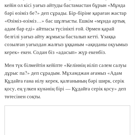
кейін ол кісі уағыз айтуды бастамастан бұрын «Мұнда
бәрі өзіміз бе?» деп сұрады. Бір-біріне қараған жастар
«Өзіміз-өзіміз…» бас шұлғысты. Ешкім «мұнда артық
адам бар еді» айтпасы түсінікті ғой. Әрмен қарай
белгілі уағыз айту жұмысы басталып кетті. Ұзаққа
созылған уағыздан жалғыз ұққаным «ақиданы оқуымыз
керек» екен. Содан біз «адасып» жүр екенбіз.
Мен түк білмейтін кейіпте «Келіннің иіліп сәлем салуы
дұрыс па?» деп сұрадым. Мұхамджан ағамыз «Адам
Құдайға ғана иілу керек, қалғанының бәрі ширк, серік
қосу, ең үлкен күнәнің бірі — Құдайға серік қосу» деп
төтесінен соқты.