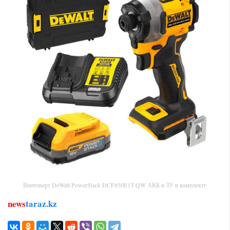
Винтоверт DeWalt PowerStack DCF850E1T-QW АКБ и ЗУ в комплекте
news
taraz.kz