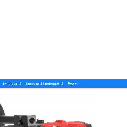
Видео
Культура
Красота И Здоровье
Калейдоскоп
ance And Precision