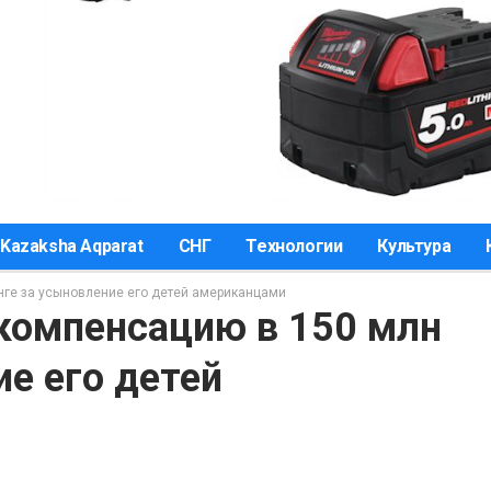
Kazaksha Aqparat
СНГ
Технологии
Культура
нге за усыновление его детей американцами
 компенсацию в 150 млн
ие его детей