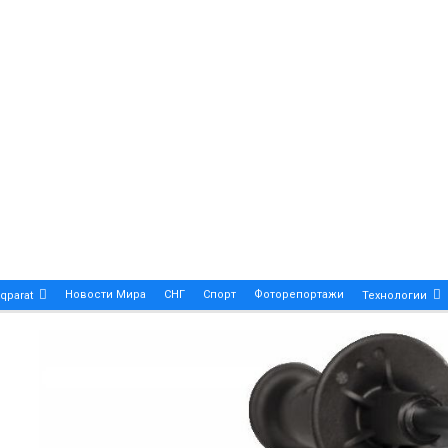
Новости Мира
СНГ
Спорт
Фоторепортажи
qparat
Технологии
Patek Philippe Calatrava DATE – A True Symbol Of Eleg
 Новости Казахстана