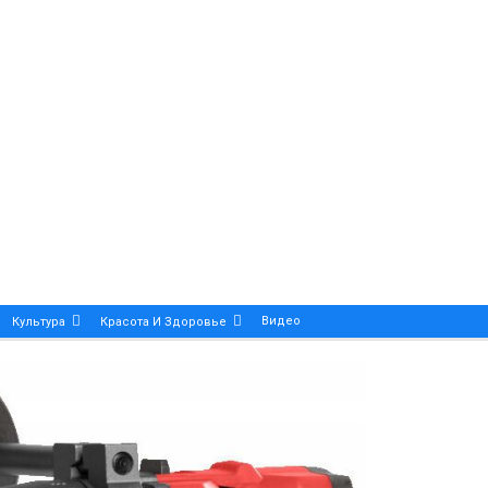
Видео
Культура
Красота И Здоровье
Калейдоскоп
ance And Precision