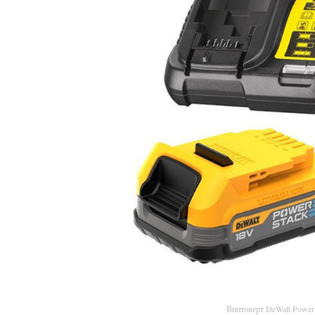
Винтоверт DeWalt Powe