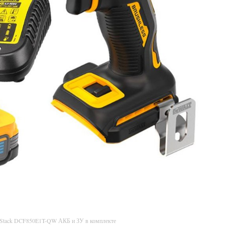
rStack DCF850E1T-QW АКБ и ЗУ в комплекте