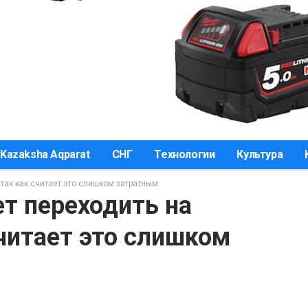
Kazaksha Aqparat
СНГ
Технологии
Культура
 так как считает это слишком затратным
т переходить на
считает это слишком