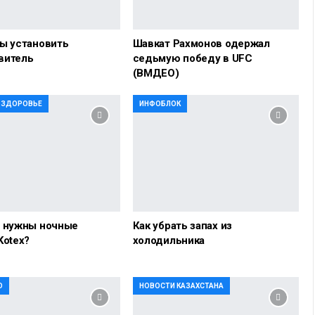
ы установить
Шавкат Рахмонов одержал
витель
седьмую победу в UFC
(ВМДЕО)
И ЗДОРОВЬЕ
ИНФОБЛОК
о нужны ночные
Как убрать запах из
Kotex?
холодильника
О
НОВОСТИ КАЗАХСТАНА