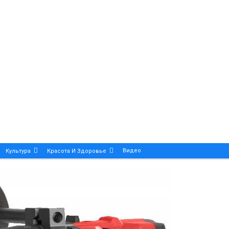
Видео
Культура
Красота И Здоровье
Калейдоскоп
ance And Precision