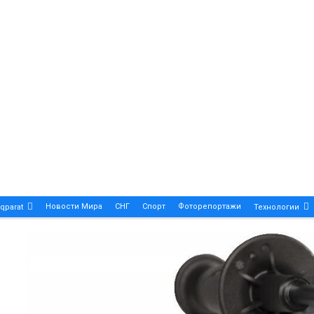
Новости Мира
СНГ
Спорт
Фоторепортажи
qparat
Технологии
Patek Philippe Calatrava DATE – A True Symbol Of Eleg
 Новости Казахстана