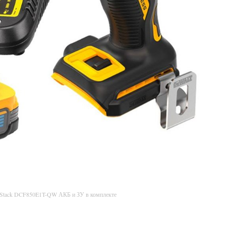
rStack DCF850E1T-QW АКБ и ЗУ в комплекте