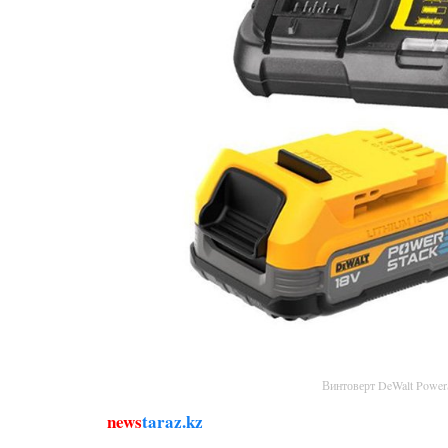
Винтоверт DeWalt Powe
news
taraz.kz