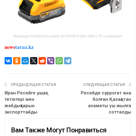
Винтоверт DeWalt PowerStack DCF850E1T-QW АКБ и ЗУ в комплекте
news
taraz.kz
ПРЕДЫДУЩАЯ СТАТЬЯ
СЛЕДУЮЩАЯ СТАТЬЯ
Иран Ресейге ұшақ
Ресейде суррогат ана
тетіктері мен
болған Қазақстан
жабдықтарын
азаматы үш жылға
экспорттайды
сотталды
Вам Также Могут Понравиться