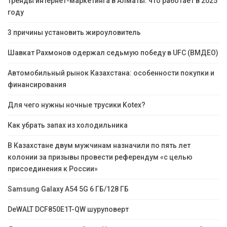
Тренды интернет-маркетинга в Алматы: что работает в 2025
году
3 причины установить жироуловитель
Шавкат Рахмонов одержал седьмую победу в UFC (ВМДЕО)
Автомобильный рынок Казахстана: особенности покупки и
финансирования
Для чего нужны ночные трусики Kotex?
Как убрать запах из холодильника
В Казахстане двум мужчинам назначили по пять лет
колонии за призывы провести референдум «с целью
присоединения к России»
Samsung Galaxy A54 5G 6 ГБ/128 ГБ
DeWALT DCF850E1T-QW шуруповерт