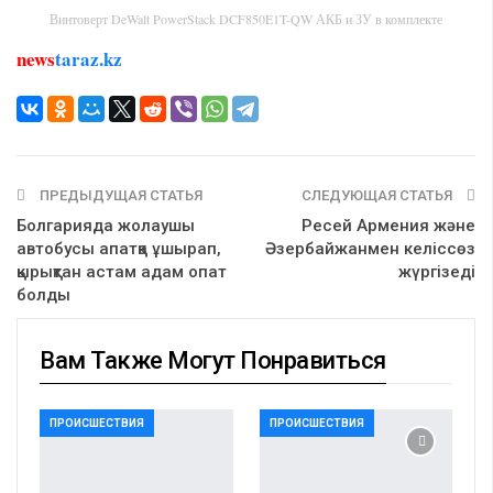
Винтоверт DeWalt PowerStack DCF850E1T-QW АКБ и ЗУ в комплекте
news
taraz.kz
ПРЕДЫДУЩАЯ СТАТЬЯ
СЛЕДУЮЩАЯ СТАТЬЯ
Болгарияда жолаушы
Ресей Армения және
автобусы апатқа ұшырап,
Әзербайжанмен келіссөз
қырықтан астам адам опат
жүргізеді
болды
Вам Также Могут Понравиться
ПРОИСШЕСТВИЯ
ПРОИСШЕСТВИЯ